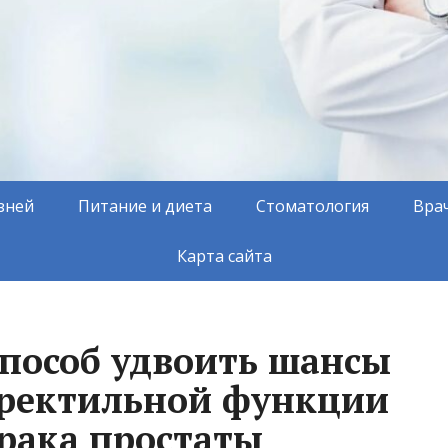
зней
Питание и диета
Стоматология
Вра
Карта сайта
пособ удвоить шансы
эректильной функции
 рака простаты