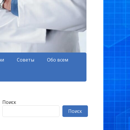
чи
Советы
Обо всем
Поиск
Поиск