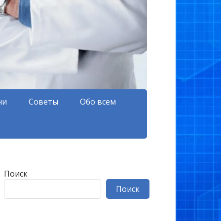
чи
Советы
Обо всем
Поиск
Поиск