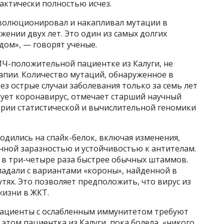
рактически полностью исчез.
 эволюционировал и накапливал мутации в
жении двух лет. Это один из самых долгих
дом», — говорят ученые.
Ч-положительной пациентке из Калуги, не
пии. Количество мутаций, обнаруженное в
ез острые случаи заболевания только за семь лет
вует коронавирус, отмечает старший научный
рии статистической и вычислительной геномики
одились на спайк-белок, включая изменения,
ной заразностью и устойчивостью к антителам.
 в три-четыре раза быстрее обычных штаммов.
падали с вариантами «короны», найденной в
утях. Это позволяет предположить, что вирус из
жизни в ЖКТ.
пациенты с ослабленным иммунитетом требуют
этом пациентка из Калуги, пока болела, «никого