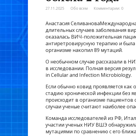
27.11.2025
Обо всем
Комментарии: 0
Анастасия СеливановаМеждународная
длительных случаев заболевания вир
оказалась ВИЧ-положительная пацие
антиретровирусную терапию и была 
организме накопил 89 мутаций.
О необычном случае рассказали в Н
в исследовании. Полная версия резу
in Cellular and Infection Microbiology.
Если обычно ковид проявляется как 
стадию хронической инфекции без я
происходит в организме пациентов 
случаи ученые считают наиболее опа
Команда исследователей из РФ, Ита
участии ученых НИУ ВШЭ обнаружила 
мутациями по сравнению с его бли