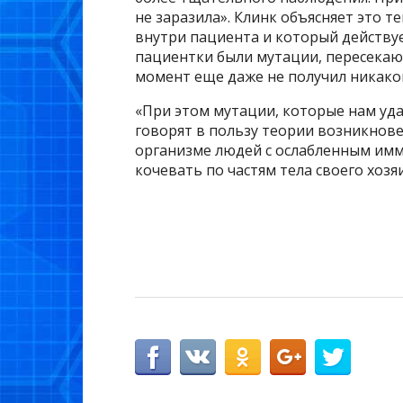
не заразила». Клинк объясняет это т
внутри пациента и который действу
пациентки были мутации, пересекаю
момент еще даже не получил никаког
«При этом мутации, которые нам уд
говорят в пользу теории возникнов
организме людей с ослабленным имм
кочевать по частям тела своего хозя