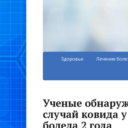
Здоровье
Лечение боле
Ученые обнару
случай ковида у
болела 2 года