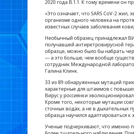
2020 года В.1.1. К тому времени он п
«Это означает, что SARS CoV-2 жил,
организме одного человека на протя
известных случаев заболевания кови
Необычный образец принадлежал ВИ
получавшей антиретровирусной тера
образце, можно было бы набрать чер
— а это больше, чем вообще сущест
сотрудник Международной лаборато
Галина Клинк.
33 из 89 обнаруженных мутаций прих
характерные для штаммов с повышен
Вирус у россиянки эволюционировал
Кроме того, некоторые мутации сов
сточных водах, а не в дыхательных п
образца научился адаптироваться к 
Ученые подчеркивают, что именно 
более тщательного наблюдения. При 