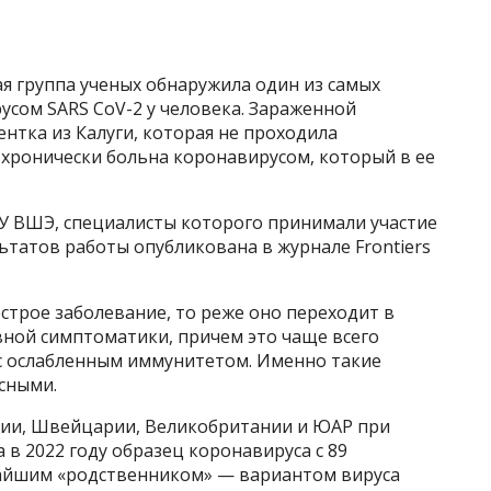
 группа ученых обнаружила один из самых
усом SARS CoV-2 у человека. Зараженной
нтка из Калуги, которая не проходила
хронически больна коронавирусом, который в ее
ИУ ВШЭ, специалисты которого принимали участие
льтатов работы опубликована в журнале Frontiers
острое заболевание, то реже оно переходит в
вной симптоматики, причем это чаще всего
с ослабленным иммунитетом. Именно такие
сными.
лии, Швейцарии, Великобритании и ЮАР при
в 2022 году образец коронавируса с 89
жайшим «родственником» — вариантом вируса