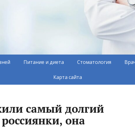
зней
Питание и диета
Стоматология
Вра
Карта сайта
жили самый долгий
 россиянки, она