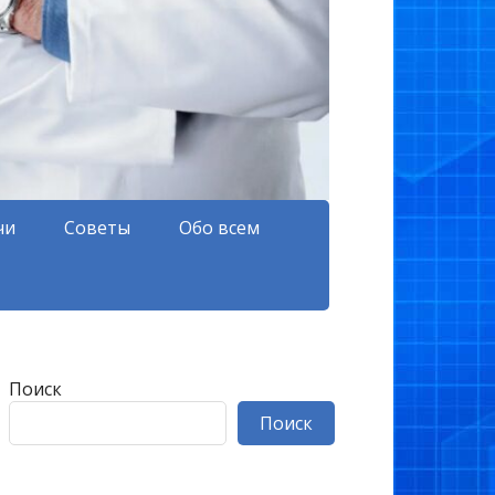
чи
Советы
Обо всем
Поиск
Поиск