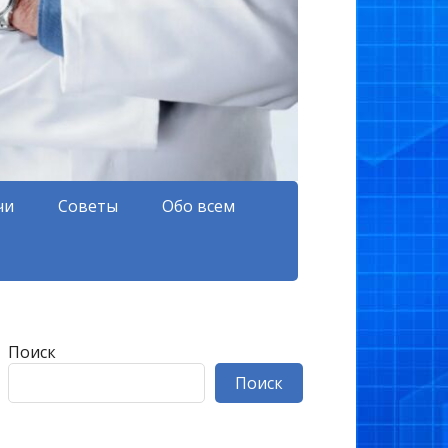
чи
Советы
Обо всем
Поиск
Поиск