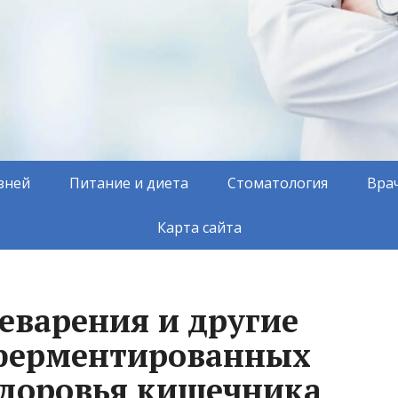
зней
Питание и диета
Стоматология
Вра
Карта сайта
варения и другие
ферментированных
здоровья кишечника