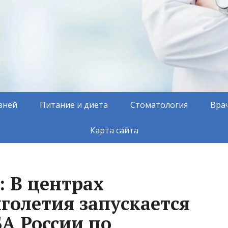
зней
Питание и диета
Стоматология
Вра
Карта сайта
: В центрах
голетия запускается
А России по