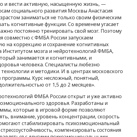
но и вести активную, насыщенную жизнь, —
осам социального развития Москвы Анастасия
озрастом заниматься не только своим физическим
вать когнитивные функции. Со временем угасает
важно постоянно тренировать свой мозг. Поэтому
я совместно с ФМБА России запускаем
ую на коррекцию и сохранение когнитивных
а Институтом мозга и нейротехнологий ФМБА,
торый занимается и когнитивными, и
оровья человека. Специалисты любезно
технологии и методики. И в центрах московского
и программы. Курс несложный, понятный,
должительностью от 1,5 до 2 месяцев».
ротехнологий ФМБА России открыт и уже активно
хоэмоционального здоровья. Разработаны и
аммы, которые в игровой форме позволяют
ять, внимание, уровень концентрации, скорость
омогают стабилизировать психоэмоциональный
ь стрессоустойчивость, компенсировать состояния
справляться с другими психоэмоциональными