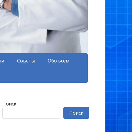
чи
Советы
Обо всем
Поиск
Поиск