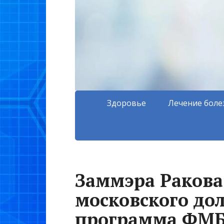
Здоровье
Лечение боле
Заммэра Ракова
московского дол
программа ФМБ