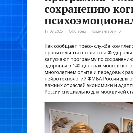
сохранению ког
психоэмоционал
17.03.2025
Обо всем
Комментарии: 0
Как сообщает пресс- служба комплек
правительство столицы и Федеральн
запускают программу по сохранени
здоровья в 140 центрах московского
многолетнем опыте и передовых раз
нейротехнологий ФМБА России для о
важных отраслей экономики и адап
России специально для москвичей ст