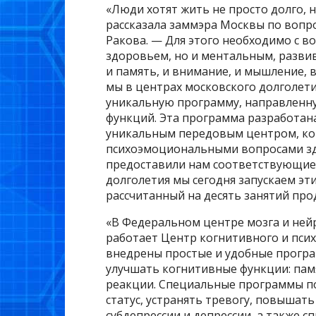
«Люди хотят жить не просто долго, 
рассказала заммэра Москвы по вопр
Ракова. — Для этого необходимо с в
здоровьем, но и ментальным, разви
и память, и внимание, и мышление, 
мы в центрах московского долголети
уникальную программу, направленн
функций. Эта программа разработан
уникальным передовым центром, ко
психоэмоциональными вопросами зд
предоставили нам соответствующие 
долголетия мы сегодня запускаем эт
рассчитанный на десять занятий про
«В Федеральном центре мозга и ней
работает Центр когнитивного и пси
внедрены простые и удобные прогр
улучшать когнитивные функции: пам
реакции. Специальные программы п
статус, устранять тревогу, повышат
субдепрессии и депрессии, а также 