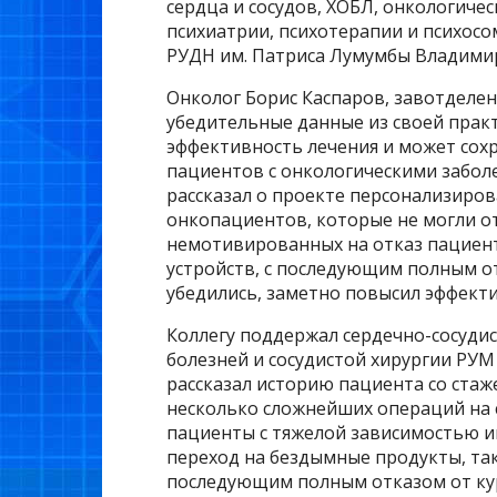
сердца и сосудов, ХОБЛ, онкологиче
психиатрии, психотерапии и психос
РУДН им. Патриса Лумумбы Владими
Онколог Борис Каспаров, завотделе
убедительные данные из своей практ
эффективность лечения и может сох
пациентов с онкологическими заболе
рассказал о проекте персонализиров
онкопациентов, которые не могли от
немотивированных на отказ пациен
устройств, с последующим полным от
убедились, заметно повысил эффект
Коллегу поддержал сердечно-сосудис
болезней и сосудистой хирургии РУМ
рассказал историю пациента со стаж
несколько сложнейших операций на 
пациенты с тяжелой зависимостью и
переход на бездымные продукты, так
последующим полным отказом от кур