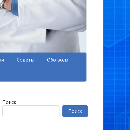
чи
Советы
Обо всем
Поиск
Поиск