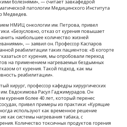
скими болезнями», — считает завкафедрой
оматической патологии Медицинского Института
р Медведев.
нием НМИЦ онкологии им. Петрова, привел
ики. «Безусловно, отказ от курения повышает
ранить наибольшее количество жизней
ваниями», — заявил он. Профессор Каспаров
анной реабилитации таких пациентов: «В когорте
казаться от курения, мы опробовали переход
тов на применением нагреваемых бездымных
казом от курения. Такой подход, как мы
ивность реабилитации».
тый хирург, профессор кафедры хирургических
 им. Евдокимова Расул Гаджимурадов. Он
ем курения более 40 лет, который перенес
сосудах, привел примеры из практики: «Курящие
ногда используют как временное решение
ие как системы нагревания табака, с
ения. Количество токсичных продуктов горения