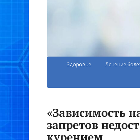
Здоровье
Лечение боле
«Зависимость н
запретов недост
курением