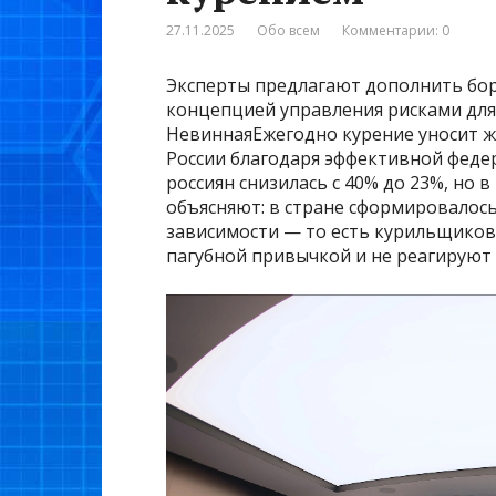
27.11.2025
Обо всем
Комментарии: 0
Эксперты предлагают дополнить бо
концепцией управления рисками д
НевиннаяЕжегодно курение уносит жи
России благодаря эффективной феде
россиян снизилась с 40% до 23%, но 
объясняют: в стране сформировалос
зависимости — то есть курильщиков с
пагубной привычкой и не реагируют 