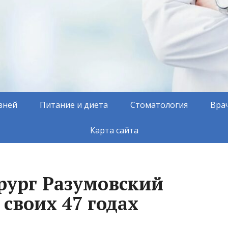
зней
Питание и диета
Стоматология
Вра
Карта сайта
рург Разумовский
 своих 47 годах