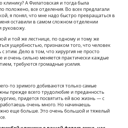
 клинику? А Филатовская и тогда была
ло положено, все отделения. Во всех предлагали
кой, я понял, что мне надо быстро превращаться в
 меня оставили в самом сложном отделении
и руковожу.
ой и той же лестнице, по одному и тому же
ться ущербностью, признаком того, что человек
 с этим. Дело в том, что хирургия не просто
е и очень сильно меняется практически каждые
итием, требуются громадные усилия.
чего-то зримого добиваются только самые
ажны прежде всего трудолюбие и преданность
рургию, придется посвятить ей всю жизнь — с
ты работаешь очень много. Но начинаешь
жно еще больше. Это очень большой и тяжелый
се.