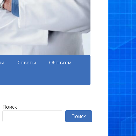
чи
Советы
Обо всем
Поиск
Поиск