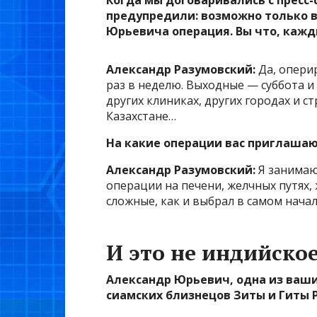
Когда мы договаривались с пресс
предупредили: возможно только в
Юрьевича
операция. Вы что, кажд
Александр Разумовский
:
Да, опери
раз в неделю. Выходные — суббота и 
других клиниках, других городах и с
Казахстане…
На какие операции вас приглаша
Александр Разумовский
:
Я занимаю
операции на печени, желчных путях
сложные, как и выбрал в самом начал
И это не индийско
Александр Юрьевич
, одна из ва
сиамских близнецов
Зиты и Гиты 