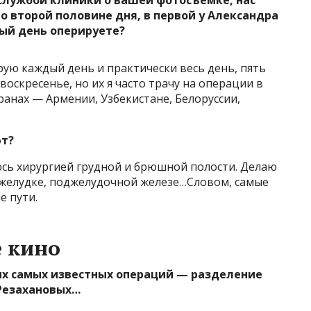
-службой клиники о вашей фотосъемке, нас
о второй половине дня, в первой у
Александра
ый день оперируете?
рую каждый день и практически весь день, пять
воскресенье, но их я часто трачу на операции в
транах — Армении, Узбекистане, Белоруссии,
ют?
сь хирургией грудной и брюшной полости. Делаю
, желудке, поджелудочной железе…Словом, самые
е пути.
е кино
ших самых известных операций —
разделение
Резахановых…