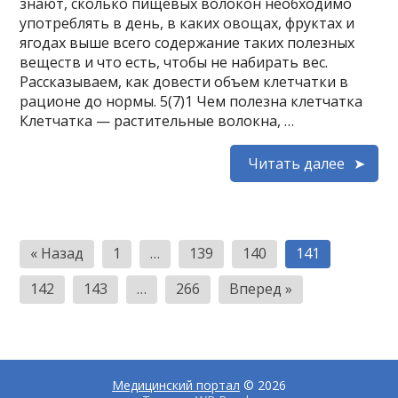
знают, сколько пищевых волокон необходимо
употреблять в день, в каких овощах, фруктах и
ягодах выше всего содержание таких полезных
веществ и что есть, чтобы не набирать вес.
Рассказываем, как довести объем клетчатки в
рационе до нормы. 5(7)1 Чем полезна клетчатка
Клетчатка — растительные волокна, …
Читать далее
Пагинация
« Назад
1
…
139
140
141
записей
142
143
…
266
Вперед »
Медицинский портал
© 2026